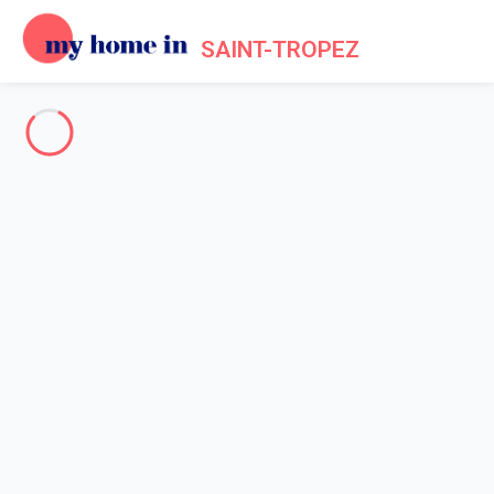
SAINT-TROPEZ
Saint-Tropez's bay
-
Votre recherche
SEARCH
Vos filtres
Appliquer
Arriving