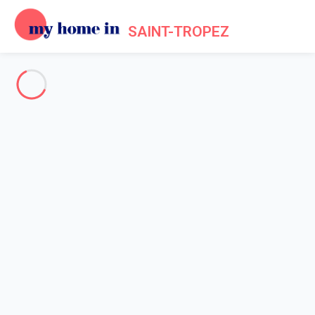
SAINT-TROPEZ
Saint-Tropez's bay
-
Votre recherche
SEARCH
Vos filtres
Appliquer
Arriving